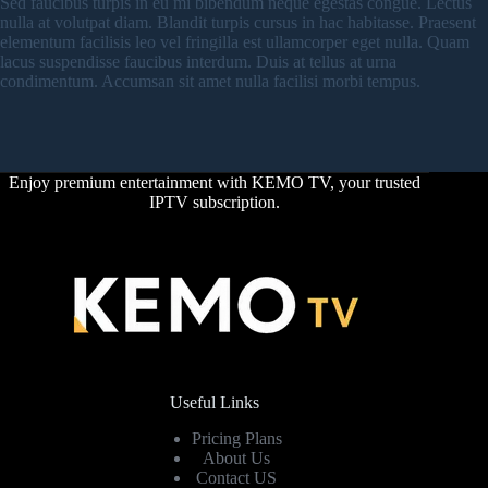
Sed faucibus turpis in eu mi bibendum neque egestas congue. Lectus
nulla at volutpat diam. Blandit turpis cursus in hac habitasse. Praesent
elementum facilisis leo vel fringilla est ullamcorper eget nulla. Quam
lacus suspendisse faucibus interdum. Duis at tellus at urna
condimentum. Accumsan sit amet nulla facilisi morbi tempus.
Enjoy premium entertainment with KEMO TV, your trusted
IPTV subscription.
Useful Links
Pricing Plans
About Us
Contact US